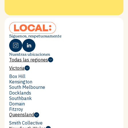
Síguenos, respetuosamente
July 2026
AFR on Local: Box Hill's
Nuestras ubicaciones
Todas las regiones
affordable rentals, no subsidy
Todas las regiones
Victoria
required
Victoria
Box Hill
Box Hill
Kensington
Kensington
South Melbourne
South Melbourne
Docklands
Docklands
Southbank
Southbank
Domain
Domain
Fitzroy
Fitzroy
Queensland
Queensland
Smith Collective