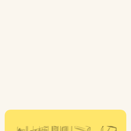
the paintings quietly hold space for reflection,
grounded in both place and shared experience.
At Local: Box Hill, Hannah’s work brings together
landscape, memory and community, creating a visual
expression of how people and place are
continuously woven together.
Eche un vistazo a nuestro
Box Hill
apartamentos
Gallery