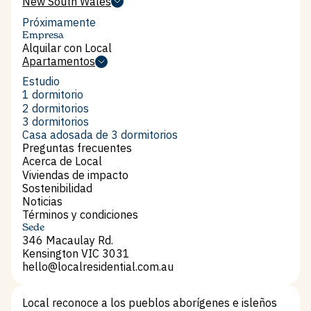
Smith Collective
New South Wales
New South Wales
Próximamente
Empresa
Alquilar con Local
Alquilar con Local
Apartamentos
Apartamentos
Estudio
Estudio
1 dormitorio
1 dormitorio
2 dormitorios
2 dormitorios
3 dormitorios
3 dormitorios
Casa adosada de 3 dormitorios
Casa adosada de 3 dormitorios
Preguntas frecuentes
Preguntas frecuentes
Acerca de Local
Acerca de Local
Viviendas de impacto
Viviendas de impacto
Sostenibilidad
Sostenibilidad
Noticias
Noticias
Términos y condiciones
Términos y condiciones
Sede
346 Macaulay Rd.
Kensington VIC 3031
hello@localresidential.com.au
hello@localresidential.com.au
Local reconoce a los pueblos aborígenes e isleños