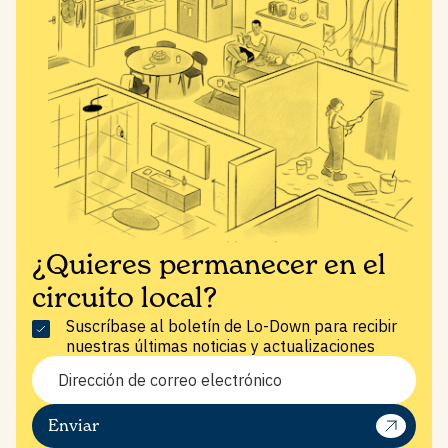
COMPARTE ESTE POST
¿Quieres permanecer en el
circuito local?
Suscríbase al boletín de Lo-Down para recibir
nuestras últimas noticias y actualizaciones
BOX HILL
EN LA PRENSA
Enviar
SOSTENIBILIDAD E IMPACTO