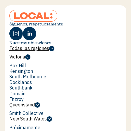
Síguenos, respetuosamente
Nuestras ubicaciones
Todas las regiones
Todas las regiones
Victoria
Victoria
Box Hill
Box Hill
Kensington
Kensington
South Melbourne
South Melbourne
Docklands
Docklands
Southbank
Southbank
Domain
Domain
Fitzroy
Fitzroy
Queensland
Queensland
Smith Collective
Smith Collective
New South Wales
New South Wales
Próximamente