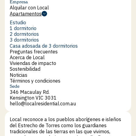
Empresa
Alquilar con Local
Alquilar con Local
Apartamentos
Apartamentos
Estudio
Estudio
1 dormitorio
1 dormitorio
2 dormitorios
2 dormitorios
3 dormitorios
3 dormitorios
Casa adosada de 3 dormitorios
Casa adosada de 3 dormitorios
Preguntas frecuentes
Preguntas frecuentes
Acerca de Local
Acerca de Local
Viviendas de impacto
Viviendas de impacto
Sostenibilidad
Sostenibilidad
Noticias
Noticias
Términos y condiciones
Términos y condiciones
Sede
346 Macaulay Rd.
Kensington VIC 3031
hello@localresidential.com.au
hello@localresidential.com.au
Local reconoce a los pueblos aborígenes e isleños
del Estrecho de Torres como los guardianes
tradicionales de las tierras en las que vivimos,