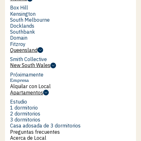
Victoria
living@storeyresidential.com.au
Box Hill
+61 (03) 9384 0012
Box Hill
Kensington
Kensington
South Melbourne
South Melbourne
Docklands
Docklands
Southbank
¡Encuentre respuestas a algunas de nuestras
Southbank
Domain
preguntas más frecuentes!
Domain
Fitzroy
No items found.
Fitzroy
Queensland
Queensland
Smith Collective
Smith Collective
New South Wales
New South Wales
Próximamente
Empresa
Alquilar con Local
Alquilar con Local
Apartamentos
Apartamentos
Estudio
Estudio
1 dormitorio
1 dormitorio
2 dormitorios
2 dormitorios
3 dormitorios
3 dormitorios
Casa adosada de 3 dormitorios
Casa adosada de 3 dormitorios
Preguntas frecuentes
Preguntas frecuentes
Acerca de Local