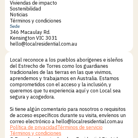
Acerca de Local
Viviendas de impacto
Viviendas de impacto
Sostenibilidad
Sostenibilidad
Noticias
Noticias
Términos y condiciones
Términos y condiciones
Sede
346 Macaulay Rd.
Kensington VIC 3031
hello@localresidential.com.au
hello@localresidential.com.au
Local reconoce a los pueblos aborígenes e isleños
del Estrecho de Torres como los guardianes
tradicionales de las tierras en las que vivimos,
aprendemos y trabajamos en Australia. Estamos
comprometidos con el acceso y la inclusión, y
queremos que tu experiencia aquí y con Local sea
segura y acogedora.
Si tiene algún comentario para nosotros o requisitos
de acceso específicos durante su visita, envíenos un
correo electrónico a hello@localresidential.com.au
Leasing email:
Política de privacidad
Términos de servicio
SMELeasing@localresidential.com.au
Política de privacidad
Términos de servicio
Términos y condiciones