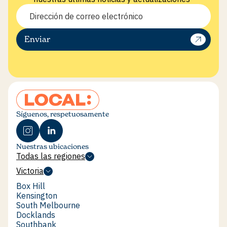
February 2026
Yep, Rent Party is a thing.
Enviar
Ver más
Síguenos, respetuosamente
Nuestras ubicaciones
Todas las regiones
Todas las regiones
Victoria
Victoria
Box Hill
Box Hill
Kensington
Kensington
South Melbourne
South Melbourne
Docklands
Docklands
Southbank