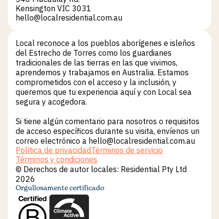
Kensington VIC 3031
hello@localresidential.com.au
hello@localresidential.com.au
Local reconoce a los pueblos aborígenes e isleños
del Estrecho de Torres como los guardianes
tradicionales de las tierras en las que vivimos,
aprendemos y trabajamos en Australia. Estamos
comprometidos con el acceso y la inclusión, y
queremos que tu experiencia aquí y con Local sea
segura y acogedora.
Si tiene algún comentario para nosotros o requisitos
de acceso específicos durante su visita, envíenos un
correo electrónico a hello@localresidential.com.au
Política de privacidad
Términos de servicio
Política de privacidad
Términos de servicio
Términos y condiciones
Términos y condiciones
© Derechos de autor locales: Residential Pty Ltd
2026
Orgullosamente certificado