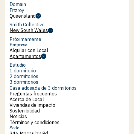
Southbank
Domain
Domain
Fitzroy
Fitzroy
Queensland
Queensland
Smith Collective
Smith Collective
New South Wales
New South Wales
Próximamente
Empresa
Alquilar con Local
Alquilar con Local
Apartamentos
Apartamentos
Estudio
Estudio
1 dormitorio
1 dormitorio
2 dormitorios
2 dormitorios
3 dormitorios
3 dormitorios
Casa adosada de 3 dormitorios
Casa adosada de 3 dormitorios
Preguntas frecuentes
Preguntas frecuentes
Acerca de Local
Acerca de Local
Viviendas de impacto
Viviendas de impacto
Sostenibilidad
Sostenibilidad
Noticias
Noticias
Términos y condiciones
Términos y condiciones
Sede
346 Macaulay Rd.