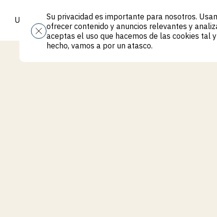
Su privacidad es importante para nosotros. Usam
Ubicaciones
Alquilar
Acerca de Local
Viviendas de imp
ofrecer contenido y anuncios relevantes y analizar
Ubicaciones
Alquilar
Acerca de Local
Viviendas de imp
aceptas el uso que hacemos de las cookies tal y
hecho, vamos a por un atasco.