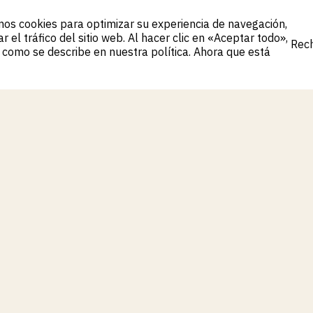
os cookies para optimizar su experiencia de navegación,
acto
Sostenibilidad
Noticias
Portal para residentes
E
Ver aparta
 el tráfico del sitio web. Al hacer clic en «Aceptar todo»,
acto
Sostenibilidad
Noticias
Portal para residentes
Rec
 como se describe en nuestra política. Ahora que está
Rec