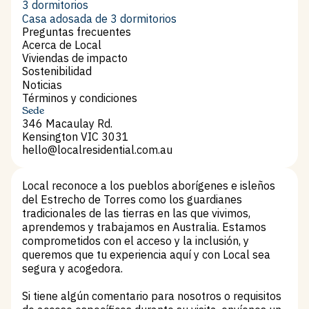
2 dormitorios
3 dormitorios
3 dormitorios
Casa adosada de 3 dormitorios
Casa adosada de 3 dormitorios
Preguntas frecuentes
Preguntas frecuentes
Acerca de Local
Acerca de Local
Viviendas de impacto
Viviendas de impacto
Sostenibilidad
Sostenibilidad
Noticias
Noticias
Términos y condiciones
Términos y condiciones
Sede
346 Macaulay Rd.
Kensington VIC 3031
hello@localresidential.com.au
hello@localresidential.com.au
Local reconoce a los pueblos aborígenes e isleños
del Estrecho de Torres como los guardianes
tradicionales de las tierras en las que vivimos,
aprendemos y trabajamos en Australia. Estamos
comprometidos con el acceso y la inclusión, y
queremos que tu experiencia aquí y con Local sea
segura y acogedora.
Si tiene algún comentario para nosotros o requisitos