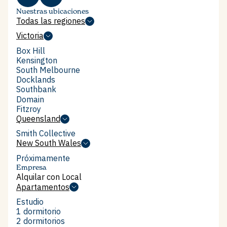
Nuestras ubicaciones
Todas las regiones
Todas las regiones
Victoria
Victoria
Box Hill
Box Hill
Kensington
Kensington
South Melbourne
South Melbourne
Docklands
Docklands
Southbank
Southbank
Domain
Domain
Fitzroy
Fitzroy
Queensland
Queensland
Smith Collective
Smith Collective
New South Wales
New South Wales
Próximamente
Empresa
Alquilar con Local
Alquilar con Local
Apartamentos
Apartamentos
Estudio
Estudio
1 dormitorio
1 dormitorio
2 dormitorios