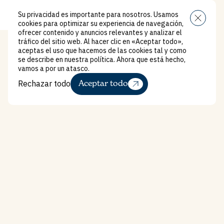
Su privacidad es importante para nosotros. Usamos
Menú
cookies para optimizar su experiencia de navegación,
ofrecer contenido y anuncios relevantes y analizar el
tráfico del sitio web. Al hacer clic en «Aceptar todo»,
aceptas el uso que hacemos de las cookies tal y como
se describe en nuestra política. Ahora que está hecho,
vamos a por un atasco.
Rechazar todo
Aceptar todo
Rechazar todo
Domain
Apartamentos de 2 dor
Apartamentos de 2 dormitorios