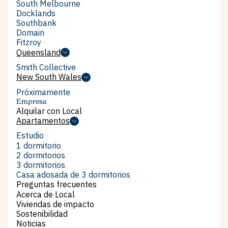
Kensington
South Melbourne
South Melbourne
Docklands
Docklands
Southbank
Southbank
Domain
Domain
Fitzroy
Fitzroy
Queensland
Queensland
Smith Collective
Smith Collective
New South Wales
New South Wales
Próximamente
Empresa
Alquilar con Local
Alquilar con Local
Apartamentos
Apartamentos
Estudio
Estudio
1 dormitorio
1 dormitorio
2 dormitorios
2 dormitorios
3 dormitorios
3 dormitorios
Casa adosada de 3 dormitorios
Casa adosada de 3 dormitorios
Preguntas frecuentes
Preguntas frecuentes
Acerca de Local
Acerca de Local
Viviendas de impacto
Viviendas de impacto
Sostenibilidad
Sostenibilidad
Noticias