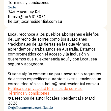
Noticias
Términos y condiciones
Términos y condiciones
Sede
346 Macaulay Rd.
Kensington VIC 3031
hello@localresidential.com.au
hello@localresidential.com.au
Local reconoce a los pueblos aborígenes e isleños
del Estrecho de Torres como los guardianes
tradicionales de las tierras en las que vivimos,
aprendemos y trabajamos en Australia. Estamos
comprometidos con el acceso y la inclusión, y
queremos que tu experiencia aquí y con Local sea
segura y acogedora.
Si tiene algún comentario para nosotros o requisitos
de acceso específicos durante su visita, envíenos un
correo electrónico a hello@localresidential.com.au
Política de privacidad
Términos de servicio
Política de privacidad
Términos de servicio
Términos y condiciones
Términos y condiciones
© Derechos de autor locales: Residential Pty Ltd
2026
Orgullosamente certificado