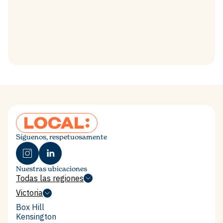
Síguenos, respetuosamente
Nuestras ubicaciones
Todas las regiones
Todas las regiones
Victoria
Victoria
Box Hill
Box Hill
Kensington