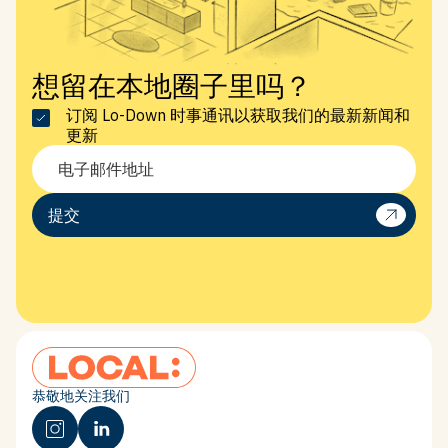
想留在本地圈子里吗？
订阅 Lo-Down 时事通讯以获取我们的最新新闻和
更新
博克斯希尔
在报纸上
可持续发展与影响力
提交
July 2026
AFR on Local: Box Hill's
恭敬地关注我们
affordable rentals, no subsidy