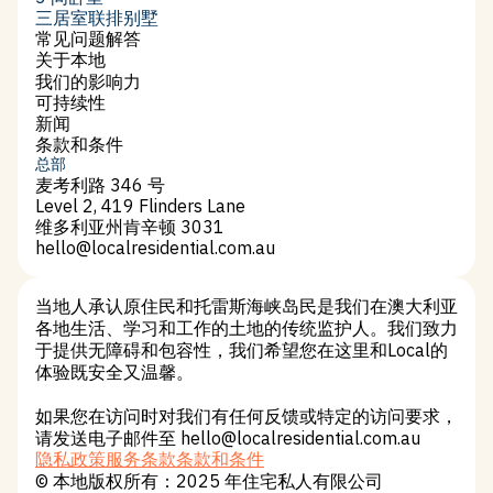
3 间卧室
三居室联排别墅
三居室联排别墅
常见问题解答
常见问题解答
关于本地
关于本地
我们的影响力
冲击罩
可持续性
可持续性
新闻
新闻
条款和条件
条款和条件
总部
麦考利路 346 号
Level 2, 419 Flinders Lane
维多利亚州肯辛顿 3031
hello@localresidential.com.au
hello@localresidential.com.au
当地人承认原住民和托雷斯海峡岛民是我们在澳大利亚
各地生活、学习和工作的土地的传统监护人。我们致力
于提供无障碍和包容性，我们希望您在这里和Local的
体验既安全又温馨。
如果您在访问时对我们有任何反馈或特定的访问要求，
请发送电子邮件至 hello@localresidential.com.au
隐私政策
服务条款
条款和条件
隐私政策
服务条款
条款和条件
© 本地版权所有：2025 年住宅私人有限公司