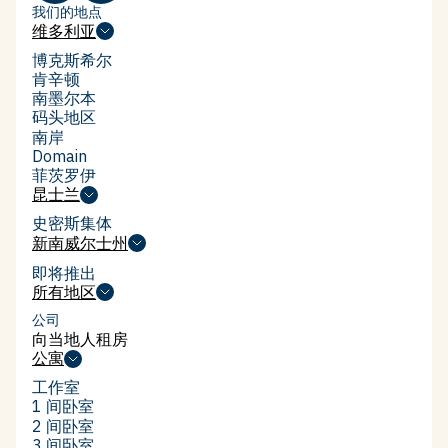
required
我们的地点
维多利亚
维多利亚
博克斯希尔
博克斯希尔
肯辛顿
肯辛顿
南墨尔本
南墨尔本
码头地区
码头地区
南岸
南岸
Domain
Domain
菲茨罗伊
菲茨罗伊
昆士兰
昆士兰
史密斯集体
史密斯集体
新南威尔士州
新南威尔士州
即将推出
所有地区
所有地区
公司
向当地人租房
向当地人租房
公寓
公寓
工作室
工作室
1 间卧室
1 间卧室
2 间卧室
2 间卧室
3 间卧室