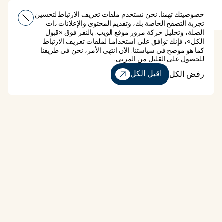
خصوصيتك تهمنا. نحن نستخدم ملفات تعريف الارتباط لتحسين
قائمة طعام
تجربة التصفح الخاصة بك، وتقديم المحتوى والإعلانات ذات
الصلة، وتحليل حركة مرور موقع الويب. بالنقر فوق «قبول
الكل»، فإنك توافق على استخدامنا لملفات تعريف الارتباط
كما هو موضح في سياستنا. الآن انتهى الأمر، نحن في طريقنا
للحصول على القليل من المربى.
رفض الكل
اقبل الكل
رفض الكل