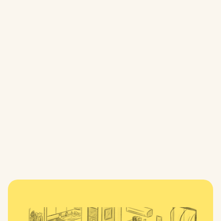
العمل الفني المميز: صالة المقيمين، محلي: كينسينغتون
تبدو الأعمال بديهية ومليئة بالطاقة، ومع ذلك فهي ثابتة. إنها
تحدد النغمة لمبنى يقدر الفردية والتوازن - ويقدم شيئًا مختلفًا
في كل مرة تراها فيها.
اكتشف المزيد من أعمال كارلي على @carlywilliams_art
#LocalKensington #BuildToRent #BetterRenting
#MelbourneArtist #CommunityDesign #ArtInPlace
#LocalCreative #CarlyWilliams