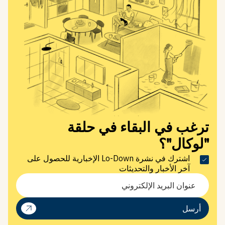
كنسينغتون
شقق سكنية
تحقق من موقعنا
شارك هذا المنشور
ترغب في البقاء في حلقة
"لوكال"؟
BOX HILL
في الصحافة
الاستدامة والتأثير
اشترك في نشرة Lo-Down الإخبارية للحصول على
آخر الأخبار والتحديثات
أرسل