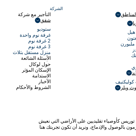
الشركة
لمناطق
التأجير مع شركة
لمناطق
Local
شقق
ا
التأجير مع شركة
شقق
ا
ستوديو
Local
هيل
ستوديو
غرفة نوم واحدة
هيل
تون
غرفة نوم واحدة
2 غرفة نوم
تون
ملبورن
2 غرفة نوم
3 غرفة نوم
ملبورن
ز
3 غرفة نوم
منزل مستقل بثلاث
ز
نك
غرف نوم
الأسئلة الشائعة
نك
منزل مستقل بثلاث
الأسئلة الشائعة
حول لوكال
ي
غرف نوم
حول لوكال
الإسكان المؤثر
ي
ند
الإسكان المؤثر
الاستدامة
ند
الاستدامة
الأخبار
كوليكتيف
الأخبار
الشروط والأحكام
كوليكتيف
وث ويلز
الشروط والأحكام
وث ويلز
 مضيق توريس كأوصياء تقليديين على الأراضي التي نعيش
زمون بالوصول والإدماج، ونريد أن تكون تجربتك هنا