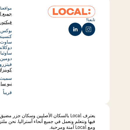
مواقعنا
جميع ا
جميع ا
تابعنا!
فيكتوري
فيكتوري
بوكس 
بوكس 
كنسينغ
كنسينغ
ساوث 
ساوث 
دوكلاند
دوكلاند
ساوثبا
ساوثبا
دومين
دومين
فيتزرو
فيتزرو
كوينزلا
كوينزلا
سميث 
سميث 
نيو سا
نيو سا
قريباً
يعترف Local بالسكان الأصليين وسكان جزر
فيها ونتعلم ونعمل في جميع أنحاء أستراليا. نحن ملت
ومع Local آمنة ومرحبة.