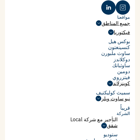
AFR on Local: Box Hill's
affordable rentals, no subsidy
مواقعنا
required
جميع المناطق
جميع المناطق
فيكتوريا
فيكتوريا
بوكس هيل
بوكس هيل
كنسينغتون
كنسينغتون
ساوث ملبورن
ساوث ملبورن
دوكلاندز
دوكلاندز
ساوثبانك
ساوثبانك
دومين
دومين
فيتزروي
فيتزروي
كوينزلاند
كوينزلاند
سميث كوليكتيف
سميث كوليكتيف
نيو ساوث ويلز
نيو ساوث ويلز
قريباً
الشركة
التأجير مع شركة Local
التأجير مع شركة Local
شقق
شقق
ستوديو