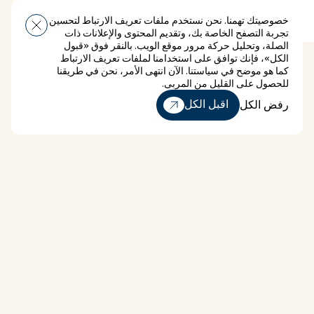
خصوصيتك تهمنا. نحن نستخدم ملفات تعريف الارتباط لتحسين
قائمة طعام
تجربة التصفح الخاصة بك، وتقديم المحتوى والإعلانات ذات
الصلة، وتحليل حركة مرور موقع الويب. بالنقر فوق «قبول
الكل»، فإنك توافق على استخدامنا لملفات تعريف الارتباط
كما هو موضح في سياستنا. الآن انتهى الأمر، نحن في طريقنا
للحصول على القليل من المربى.
رفض الكل
اقبل الكل
رفض الكل