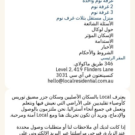
ستوديو
غرفة نوم واحدة
غرفة نوم واحدة
2 غرفة نوم
2 غرفة نوم
3 غرفة نوم
3 غرفة نوم
منزل مستقل بثلاث غرف نوم
منزل مستقل بثلاث غرف نوم
الأسئلة الشائعة
الأسئلة الشائعة
حول لوكال
حول لوكال
الإسكان المؤثر
الإسكان المؤثر
الاستدامة
الاستدامة
الأخبار
الأخبار
الشروط والأحكام
الشروط والأحكام
المقر الرئيسي
346 طريق ماكولاي.
Level 2, 419 Flinders Lane
كنسينغتون في آي سي 3031
hello@localresidential.com.au
hello@localresidential.com.au
يعترف Local بالسكان الأصليين وسكان جزر مضيق توريس
كأوصياء تقليديين على الأراضي التي نعيش فيها ونتعلم
ونعمل في جميع أنحاء أستراليا. نحن ملتزمون بالوصول
والإدماج، ونريد أن تكون تجربتك هنا ومع Local آمنة ومرحبة.
إذا كانت لديك أي ملاحظات لنا أو متطلبات وصول محددة
عند الزيارة، فيرجى مراسلتنا عبر البريد الإلكتروني على