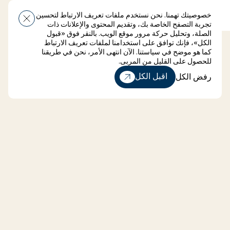
خصوصيتك تهمنا. نحن نستخدم ملفات تعريف الارتباط لتحسين
أغلق
قائمة طعام
تجربة التصفح الخاصة بك، وتقديم المحتوى والإعلانات ذات
الصلة، وتحليل حركة مرور موقع الويب. بالنقر فوق «قبول
الكل»، فإنك توافق على استخدامنا لملفات تعريف الارتباط
كما هو موضح في سياستنا. الآن انتهى الأمر، نحن في طريقنا
للحصول على القليل من المربى.
رفض الكل
اقبل الكل
رفض الكل
Enquire now