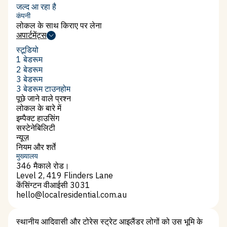
न्यू साउथ वेल्स
जल्द आ रहा है
कंपनी
लोकल के साथ किराए पर लेना
लोकल के साथ किराए पर लेना
अपार्टमेंट्स
अपार्टमेंट्स
स्टूडियो
स्टूडियो
1 बेडरूम
1 बेडरूम
2 बेडरूम
2 बेडरूम
3 बेडरूम
3 बेडरूम
3 बेडरूम टाउनहोम
3 बेडरूम टाउनहोम
पूछे जाने वाले प्रश्न
पूछे जाने वाले प्रश्न
लोकल के बारे में
लोकल के बारे में
इम्पैक्ट हाउसिंग
इम्पैक्ट हाउसिंग
सस्टेनेबिलिटी
सस्टेनेबिलिटी
न्यूज़
न्यूज़
नियम और शर्तें
नियम और शर्तें
मुख्यालय
346 मैकाले रोड।
Level 2, 419 Flinders Lane
केंसिंग्टन वीआईसी 3031
hello@localresidential.com.au
hello@localresidential.com.au
स्थानीय आदिवासी और टोरेस स्ट्रेट आइलैंडर लोगों को उस भूमि के