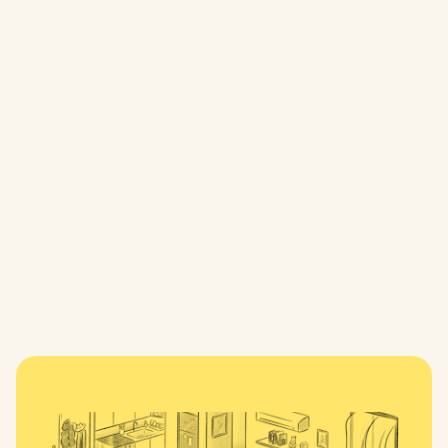
grounded in both place and shared experience.
At Local: Box Hill, Hannah’s work brings together
landscape, memory and community, creating a visual
expression of how people and place are
continuously woven together.
बॉक्स हिल
अपार्टमेंट
हमारी जाँच करें
Gallery