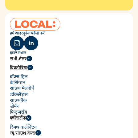
हमें आदरपूर्वक फॉलो करें
July 2026
AFR on Local: Box Hill's
हमारे स्थान
affordable rentals, no subsidy
सभी क्षेत्र
required
सभी क्षेत्र
विक्टोरिया
विक्टोरिया
बॉक्स हिल
बॉक्स हिल
केंसिंग्टन
केंसिंग्टन
साउथ मेलबोर्न
साउथ मेलबोर्न
डॉकलैंड्स
डॉकलैंड्स
साउथबैंक
साउथबैंक
डोमेन
डोमेन
फ़िट्ज़रॉय
फ़िट्ज़रॉय
क्वींसलैंड
क्वींसलैंड
स्मिथ कलेक्टिव
स्मिथ कलेक्टिव
न्यू साउथ वेल्स