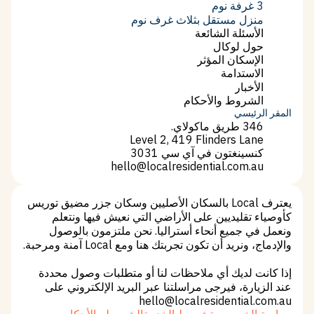
2 غرفة نوم
3 غرفة نوم
3 غرفة نوم
منزل مستقل بثلاث غرف نوم
منزل مستقل بثلاث غرف نوم
الأسئلة الشائعة
الأسئلة الشائعة
حول لوكال
حول لوكال
الإسكان المؤثر
الإسكان المؤثر
الاستدامة
الاستدامة
الأخبار
الأخبار
الشروط والأحكام
الشروط والأحكام
المقر الرئيسي
346 طريق ماكولاي.
Level 2, 419 Flinders Lane
كنسينغتون في آي سي 3031
hello@localresidential.com.au
hello@localresidential.com.au
يعترف Local بالسكان الأصليين وسكان جزر مضيق توريس
كأوصياء تقليديين على الأراضي التي نعيش فيها ونتعلم
ونعمل في جميع أنحاء أستراليا. نحن ملتزمون بالوصول
والإدماج، ونريد أن تكون تجربتك هنا ومع Local آمنة ومرحبة.
إذا كانت لديك أي ملاحظات لنا أو متطلبات وصول محددة
عند الزيارة، فيرجى مراسلتنا عبر البريد الإلكتروني على
hello@localresidential.com.au