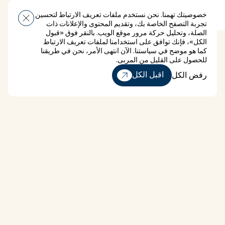
خصوصيتك تهمنا. نحن نستخدم ملفات تعريف الارتباط لتحسين
قائمة طعام
تجربة التصفح الخاصة بك، وتقديم المحتوى والإعلانات ذات
الصلة، وتحليل حركة مرور موقع الويب. بالنقر فوق «قبول
الكل»، فإنك توافق على استخدامنا لملفات تعريف الارتباط
كما هو موضح في سياستنا. الآن انتهى الأمر، نحن في طريقنا
للحصول على القليل من المربى.
رفض الكل
اقبل الكل
رفض الكل
دومين
شقق غرفة نوم واحدة For Rent
شقق غرفة نوم واحدة